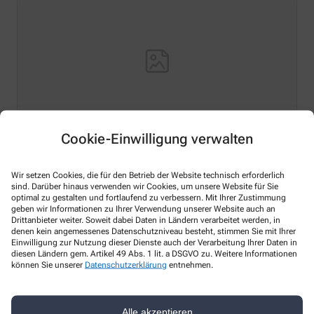
Cookie-Einwilligung verwalten
Hello world!
Wir setzen Cookies, die für den Betrieb der Website technisch erforderlich
Welcome to WordPress on Azure Sites. This is your first
sind. Darüber hinaus verwenden wir Cookies, um unsere Website für Sie
optimal zu gestalten und fortlaufend zu verbessern. Mit Ihrer Zustimmung
post. Edit or delete it, then start writing!
geben wir Informationen zu Ihrer Verwendung unserer Website auch an
Drittanbieter weiter. Soweit dabei Daten in Ländern verarbeitet werden, in
Mehr Lesen
denen kein angemessenes Datenschutzniveau besteht, stimmen Sie mit Ihrer
Einwilligung zur Nutzung dieser Dienste auch der Verarbeitung Ihrer Daten in
diesen Ländern gem. Artikel 49 Abs. 1 lit. a DSGVO zu. Weitere Informationen
können Sie unserer
Datenschutzerklärung
entnehmen.
Kontakt
Alle akzeptieren