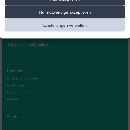
Apotheke Kemnat
Nur notwendige akzeptieren
Heumadener Str. 11
,
73760
Ostfildern
Einstellungen verwalten
0711/4586128
0711/454484
apo-kemnat@t-online.de
Über uns
Unsere Kundenkarte
Leistungen
Lieferoptionen
Kontakt
Services