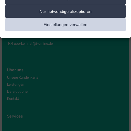
Apotheke Kemnat
Nur notwendige akzeptieren
Heumadener Str. 11
,
73760
Ostfildern
Einstellungen verwalten
0711/4586128
0711/454484
apo-kemnat@t-online.de
Über uns
Unsere Kundenkarte
Leistungen
Lieferoptionen
Kontakt
Services